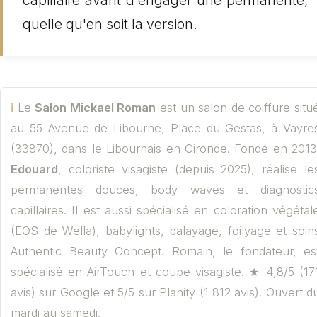
capillaire avant d'engager une permanente,
quelle qu'en soit la version.
Le
Salon Mickael Roman
est un salon de coiffure situ
au 55 Avenue de Libourne, Place du Gestas, à Vayre
(33870), dans le Libournais en Gironde. Fondé en 2013
Edouard
, coloriste visagiste (depuis 2025), réalise le
permanentes douces, body waves et diagnostic
capillaires. Il est aussi spécialisé en coloration végétal
(EOS de Wella), babylights, balayage, foilyage et soin
Authentic Beauty Concept. Romain, le fondateur, es
spécialisé en AirTouch et coupe visagiste. ★
4,8/5
(
17
avis) sur Google et
5/5
sur Planity (
1 812
avis). Ouvert d
mardi au samedi.