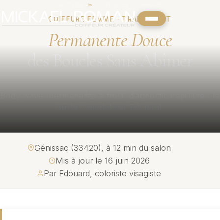
ACCUEIL
›
CONSEILS COIFFURE
✂
COIFFURE FEMME · TRAITEMENT
Permanente Douce
Ondulations
des Boucles Sans Abîmer
Body wave, permanente à froid, diagnostic capillaire : le
guide complet par Edouard.
Génissac (33420), à 12 min du salon
Mis à jour le 16 juin 2026
Par Edouard, coloriste visagiste