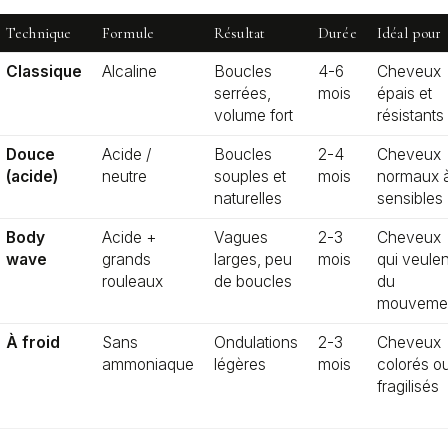
Technique
Formule
Résultat
Durée
Idéal pour
Classique
Alcaline
Boucles
4-6
Cheveux
serrées,
mois
épais et
volume fort
résistants
Douce
Acide /
Boucles
2-4
Cheveux
(acide)
neutre
souples et
mois
normaux 
naturelles
sensibles
Body
Acide +
Vagues
2-3
Cheveux
wave
grands
larges, peu
mois
qui veulen
rouleaux
de boucles
du
mouveme
À froid
Sans
Ondulations
2-3
Cheveux
ammoniaque
légères
mois
colorés o
fragilisés