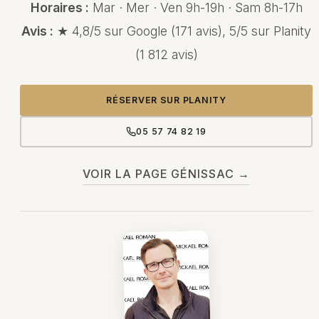
Horaires :
Mar · Mer · Ven 9h-19h · Sam 8h-17h
Avis :
★
4,8/5
sur Google (
171
avis),
5/5
sur Planity
(
1 812
avis)
RÉSERVER SUR PLANITY
05 57 74 82 19
VOIR LA PAGE GÉNISSAC →